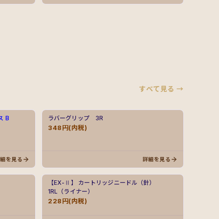
すべて見る →
ス B
ラバーグリップ 3R
348円(内税)
詳細を見る
詳細を見る
【EX-Ⅱ】 カートリッジニードル（針）
1RL（ライナー）
228円(内税)