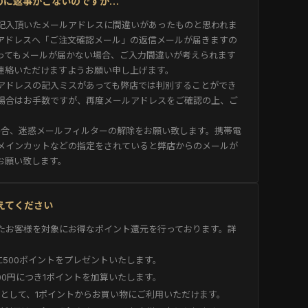
たのに返事がこないのですが…
記入頂いたメールアドレスに間違いがあったものと思われま
アドレスへ「ご注文確認メール」の返信メールが届きますの
ってもメールが届かない場合、ご入力間違いが考えられます
連絡いただけますようお願い申し上げます。
アドレスの記入ミスがあっても弊店では判別することができ
場合はお手数ですが、再度メールアドレスをご確認の上、ご
用の場合、迷惑メールフィルターの解除をお願い致します。携帯電
メインカットなどの指定をされていると弊店からのメールが
お願い致します。
教えてください
たお客様を対象にお得なポイント還元を行っております。詳
500ポイントをプレゼントいたします。
00円につき1ポイントを加算いたします。
円として、1ポイントからお買い物にご利用いただけます。