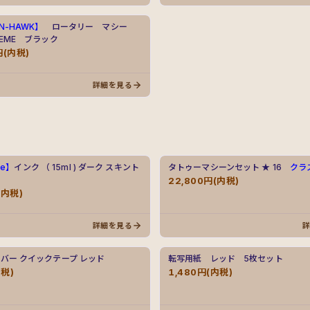
N-HAWK】
ロータリー マシー
REME ブラック
円(内税)
詳細を見る
ite】
インク （ 15ml ) ダーク スキント
タトゥーマシーンセット ★ 16
クラ
22,800円(内税)
(内税)
詳細を見る
バー クイックテープ レッド
転写用紙 レッド 5枚セット
内税)
1,480円(内税)