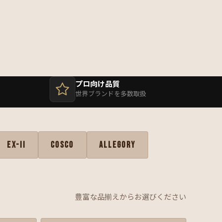
プロ向け品質
世界ブランドを多数取扱
EX-II
COSCO
Allegory
豊富な品揃えからお選びください