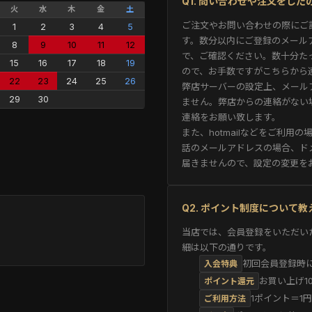
Q1. 問い合わせや注文をし
火
水
木
金
土
ご注文やお問い合わせの際にご
1
2
3
4
5
す。数分以内にご登録のメール
8
9
10
11
12
で、ご確認ください。数十分た
15
16
17
18
19
ので、お手数ですがこちらから
22
23
24
25
26
弊店サーバーの設定上、メール
29
30
ません。弊店からの連絡がない
連絡をお願い致します。
また、hotmailなどをご利
話のメールアドレスの場合、ド
届きませんので、設定の変更を
Q2. ポイント制度について
当店では、会員登録をいただい
細は以下の通りです。
初回会員登録時に
入会特典
お買い上げ1
ポイント還元
1ポイント＝1
ご利用方法