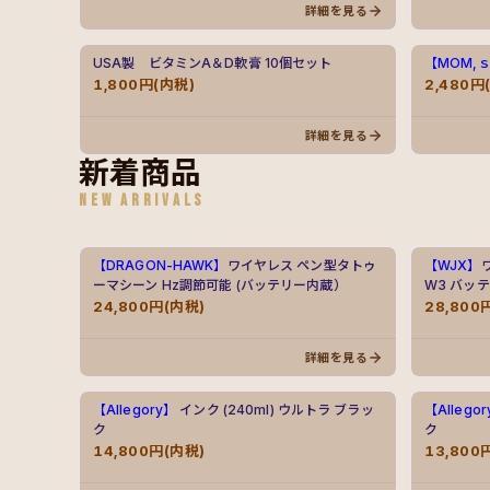
詳細を見る
USA製 ビタミンA＆D軟膏 10個セット
【MOM,
1,800円(内税)
2,480円
詳細を見る
新着商品
NEW ARRIVALS
【DRAGON-HAWK】
ワイヤレス ペン型タトゥ
【WJX】
ーマシーン Hz調節可能 (バッテリー内蔵）
W3 バッ
24,800円(内税)
28,800
詳細を見る
【Allegory】
インク (240ml) ウルトラ ブラッ
【Allego
ク
ク
14,800円(内税)
13,800