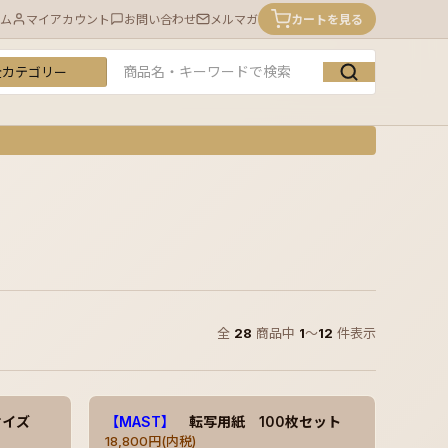
ム
マイアカウント
お問い合わせ
メルマガ
カートを見る
テゴリー
ーワード
全
28
商品中
1
〜
12
件表示
サイズ
【MAST】
転写用紙 100枚セット
18,800円(内税)