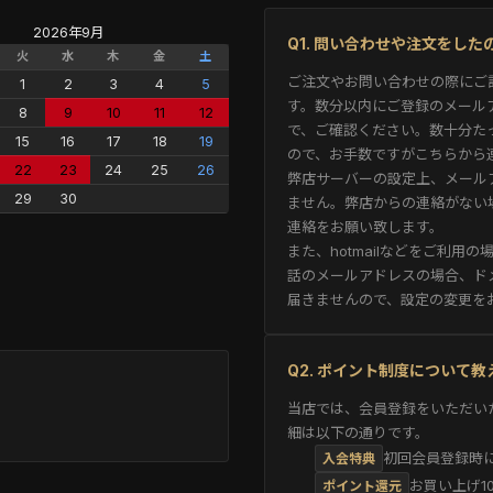
2026年9月
Q1. 問い合わせや注文をし
火
水
木
金
土
ご注文やお問い合わせの際にご
1
2
3
4
5
す。数分以内にご登録のメール
8
9
10
11
12
で、ご確認ください。数十分た
15
16
17
18
19
ので、お手数ですがこちらから
22
23
24
25
26
弊店サーバーの設定上、メール
29
30
ません。弊店からの連絡がない
連絡をお願い致します。
また、hotmailなどをご利
話のメールアドレスの場合、ド
届きませんので、設定の変更を
Q2. ポイント制度について
当店では、会員登録をいただい
細は以下の通りです。
初回会員登録時に
入会特典
お買い上げ1
ポイント還元