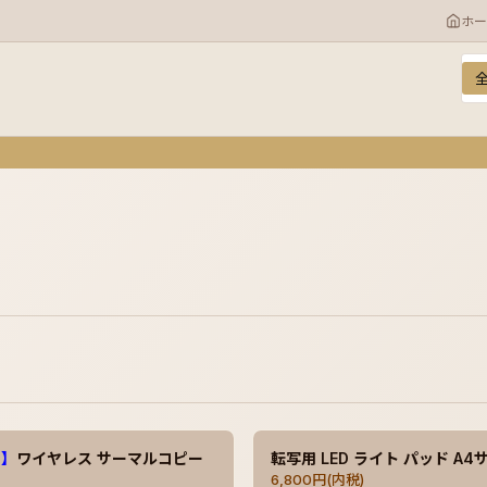
ホー
カ
キ
T】
ワイヤレス サーマルコピー
転写用 LED ライト パッド A4
6,800円(内税)