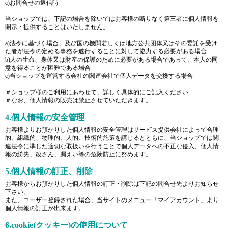
c)お問合せの返信時
当ショップでは、下記の場合を除いてはお客様の断りなく第三者に個人情報を
開示・提供することはいたしません。
a)法令に基づく場合、及び国の機関若しくは地方公共団体又はその委託を受け
た者が法令の定める事務を遂行することに対して協力する必要がある場合
b)人の生命、身体又は財産の保護のために必要がある場合であって、本人の同
意を得ることが困難である場合
c)当ショップを運営する会社の関連会社で個人データを交換する場合
＃ショップ様のご利用にあわせて、詳しく具体的にご記入ください
＃なお、個人情報の販売は禁止させていただきます。
4.個人情報の安全管理
お客様よりお預かりした個人情報の安全管理はサービス提供会社によって合理
的、組織的、物理的、人的、技術的施策を講じるとともに、当ショップでは関
連法令に準じた適切な取扱いを行うことで個人データへの不正な侵入、個人情
報の紛失、改ざん、漏えい等の危険防止に努めます。
5.個人情報の訂正、削除
お客様からお預かりした個人情報の訂正・削除は下記の問合せ先よりお知らせ
下さい。
また、ユーザー登録された場合、当サイトのメニュー「マイアカウント」より
個人情報の訂正が出来ます。
6.cookie(クッキー)の使用について