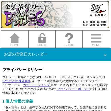
お店の営業日カレンダー
2026.04
2026.05
日
月
火
水
木
金
土
日
月
火
水
木
金
土
プライバシーポリシー
1
2
3
4
1
2
タトゥー、刺青のことならBODY-DECO （ボディデコ）(以下当ショップ)は、
5
6
7
8
9
10
11
3
4
5
6
7
8
9
GMOペパボ株式会社
(以下サービス提供会社)の提供するショッピングカート
12
13
14
15
16
17
18
10
11
12
13
14
15
16
ASPサービス
カラーミーショップ
(当サービス)を利用して当ショップを開設す
19
20
21
22
23
24
25
17
18
19
20
21
22
23
るにあたりGMOペパボ株式会社の定めた
プライバシー・ポリシー
に則った個人
情報の取扱いを行います。
26
27
28
29
30
24
25
26
27
28
29
30
31
1.個人情報の定義
「個人情報」とは、生存する個人に関する情報であって、当該情報に含まれる