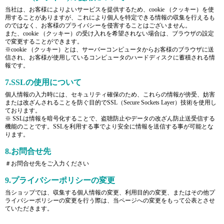
当社は、お客様によりよいサービスを提供するため、cookie （クッキー）を使
用することがありますが、これにより個人を特定できる情報の収集を行えるも
のではなく、お客様のプライバシーを侵害することはございません。
また、cookie （クッキー）の受け入れを希望されない場合は、ブラウザの設定
で変更することができます。
※cookie （クッキー）とは、サーバーコンピュータからお客様のブラウザに送
信され、お客様が使用しているコンピュータのハードディスクに蓄積される情
報です。
7.SSLの使用について
個人情報の入力時には、セキュリティ確保のため、これらの情報が傍受、妨害
または改ざんされることを防ぐ目的でSSL（Secure Sockets Layer）技術を使用し
ております。
※ SSLは情報を暗号化することで、盗聴防止やデータの改ざん防止送受信する
機能のことです。SSLを利用する事でより安全に情報を送信する事が可能とな
ります。
8.お問合せ先
＃お問合せ先をご入力ください
9.プライバシーポリシーの変更
当ショップでは、収集する個人情報の変更、利用目的の変更、またはその他プ
ライバシーポリシーの変更を行う際は、当ページへの変更をもって公表とさせ
ていただきます。