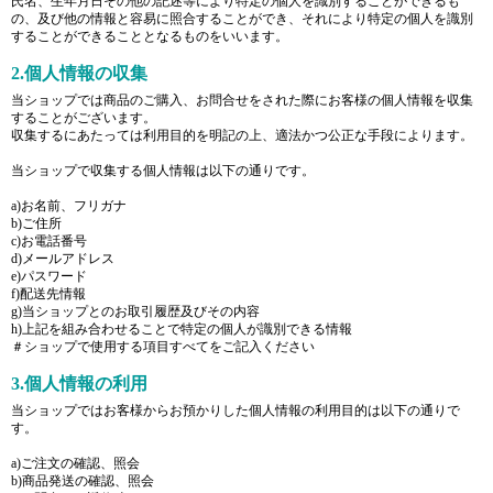
氏名、生年月日その他の記述等により特定の個人を識別することができるも
の、及び他の情報と容易に照合することができ、それにより特定の個人を識別
することができることとなるものをいいます。
2.個人情報の収集
当ショップでは商品のご購入、お問合せをされた際にお客様の個人情報を収集
することがございます。
収集するにあたっては利用目的を明記の上、適法かつ公正な手段によります。
当ショップで収集する個人情報は以下の通りです。
a)お名前、フリガナ
b)ご住所
c)お電話番号
d)メールアドレス
e)パスワード
f)配送先情報
g)当ショップとのお取引履歴及びその内容
h)上記を組み合わせることで特定の個人が識別できる情報
＃ショップで使用する項目すべてをご記入ください
3.個人情報の利用
当ショップではお客様からお預かりした個人情報の利用目的は以下の通りで
す。
a)ご注文の確認、照会
b)商品発送の確認、照会