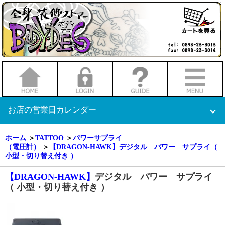
お店の営業日カレンダー
2026.04
2026.05
日
月
火
水
木
金
土
日
月
火
水
木
金
土
ホーム
＞
TATTOO
＞
パワーサプライ
（電圧計）
＞
【DRAGON-HAWK】
デジタル パワー サプライ（
1
2
3
4
1
2
小型・切り替え付き ）
5
6
7
8
9
10
11
3
4
5
6
7
8
9
12
13
14
15
16
17
18
10
11
12
13
14
15
16
【DRAGON-HAWK】
デジタル パワー サプライ
19
20
21
22
23
24
25
17
18
19
20
21
22
23
（ 小型・切り替え付き ）
26
27
28
29
30
24
25
26
27
28
29
30
31