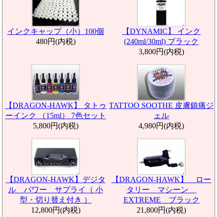
インクキャップ（小）100個
【DYNAMIC】
インク
480円(内税)
(240ml/30ml) ブラック
3,800円(内税)
【DRAGON-HAWK】
タトゥ
TATTOO SOOTHE 皮膚鎮痛ジ
ーインク （15ml） 7色セット
ェル
5,800円(内税)
4,980円(内税)
【DRAGON-HAWK】
デジタ
【DRAGON-HAWK】
ロー
ル パワー サプライ（ 小
タリー マシーン
型・切り替え付き ）
EXTREME ブラック
12,800円(内税)
21,800円(内税)