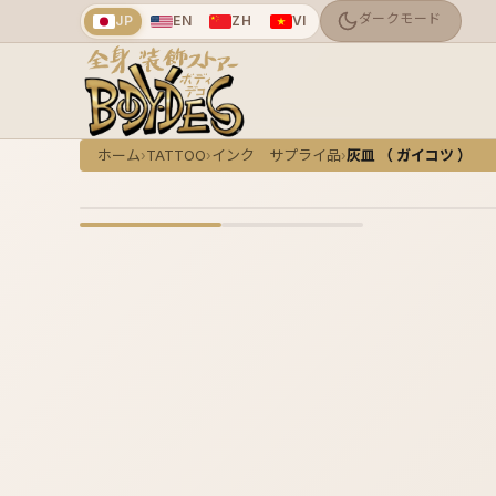
JP
EN
ZH
VI
ホーム
TATTOO
インク サプライ品
灰皿 （ ガイコツ ）
›
›
›