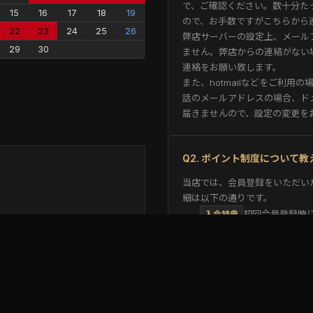
で、ご確認ください。数十分た
15
16
17
18
19
ので、お手数ですがこちらから
22
23
24
25
26
弊店サーバーの設定上、メール
29
30
ません。弊店からの連絡がない
連絡をお願い致します。
また、hotmailなどをご利
話のメールアドレスの場合、ド
届きませんので、設定の変更を
Q2. ポイント制度について
当店では、会員登録をいただい
細は以下の通りです。
初回会員登録時に
入会特典
お買い上げ1
ポイント還元
1ポイント＝1
ご利用方法
ポイントの加算・
ご注意