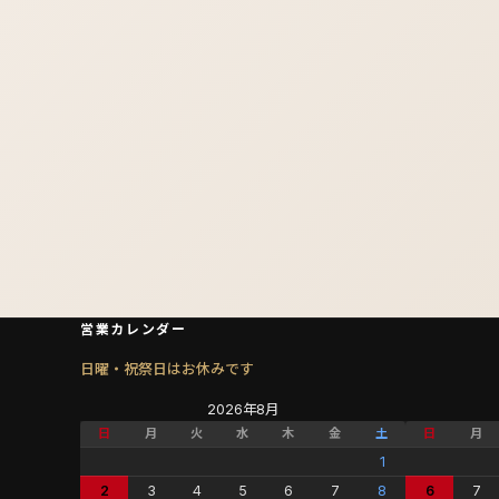
営業カレンダー
日曜・祝祭日はお休みです
2026年8月
日
月
火
水
木
金
土
日
月
1
2
3
4
5
6
7
8
6
7