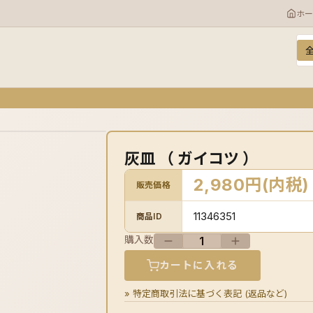
ホー
カ
キ
灰皿 （ ガイコツ ）
2,980円(内税)
販売価格
11346351
商品ID
購入数
カートに入れる
» 特定商取引法に基づく表記 (返品など)